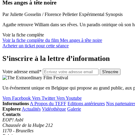
Mes anges à tête noire
Par Juliette Gosselin / Florence Pelletier
Expérimental
Synopsis
Agathe retrouve William dans ses rêves. Un paradis onirique où son 
Voir la fiche complète
Voir la fiche complète du film Mes anges à tête noire
Acheter un ticket pour cette séance
S’inscrire à la lettre d’information
Votre adresse email*
Un événement unique en Belgique qui propose au grand public, aux pr
Vers Facebook
Vers Twitter
Vers Youtube
Informations
A Propos du TEFF
Editions antérieures
Nos partenaire
Explorez
Actualités
Vidéothèque
Galerie
Contacts
EOP! Asbl
Chaussée de la Hulpe 212
1170 - Bruxelles