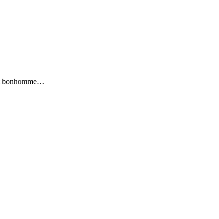
petit bonhomme…
…