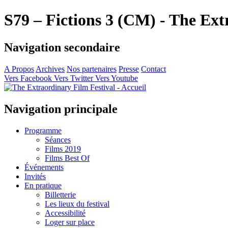
S79 – Fictions 3 (CM) - The Ext
Navigation secondaire
A Propos
Archives
Nos partenaires
Presse
Contact
Vers Facebook
Vers Twitter
Vers Youtube
Navigation principale
Programme
Séances
Films 2019
Films Best Of
Événements
Invités
En pratique
Billetterie
Les lieux du festival
Accessibilité
Loger sur place