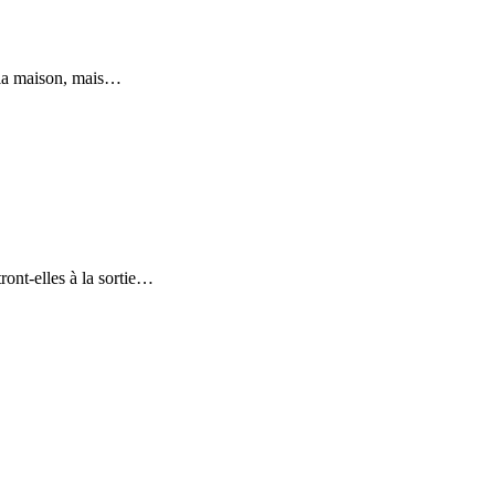
à la maison, mais…
ront-elles à la sortie…