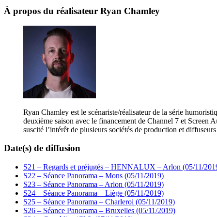
À propos du réalisateur
Ryan Chamley
Ryan Chamley est le scénariste/réalisateur de la série humoristiq
deuxième saison avec le financement de Channel 7 et Screen Austr
suscité l’intérêt de plusieurs sociétés de production et diffuseu
Date(s) de diffusion
S21 – Regards et préjugés – HENNALUX – Arlon (05/11/201
S22 – Séance Panorama – Mons (05/11/2019)
S23 – Séance Panorama – Arlon (05/11/2019)
S24 – Séance Panorama – Liège (05/11/2019)
S25 – Séance Panorama – Charleroi (05/11/2019)
S26 – Séance Panorama – Bruxelles (05/11/2019)